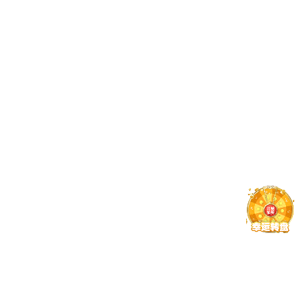
一步验证。拜仁对于即将投入巨额资金购买的新球
员，自然希望能挑选那些已经证明过自己实力，并且
适应高强度比赛环境的人。他们希望新成员能够迅速
融入到战术体系中，而非需要时间来适应。
其次，从转会费用来看，比塞克或许并不是最具性价
比的人选。如果考虑到他的潜力与当前市场价格之间
的不匹配，可能导致投资回报率低下。这也是拜仁选
择暂时搁置与他的谈判的一大原因，他们更倾向于寻
找那些既符合战术需求又经济实惠的新星。
3、球队整体战略布局
为了确保未来几年内能继续保持竞争优势，拜仁慕尼
黑必须制定长远的发展战略。这不仅包括人才引进，
还涉及如何通过培养年轻球员来保持球队活力。从这