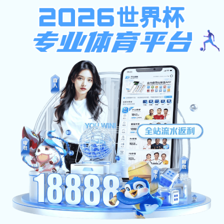
立即注册
中欧网页版
带您畅享全球体育
盛事
专业平台，数据精准，
高清直播
覆盖热门体育项
目。
聚焦足球、篮球、电竞等赛事，
每日内容实时更
新
。
极速访问
下载APP