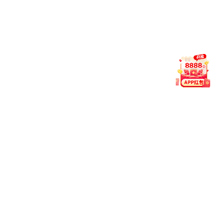
4、可能的人选分析
Bayern正在密切关注多个可能的人选，以填补即将空
缺的左边锋位置。其中一些名字已经成为媒体讨论的
话题，他们分别来自不同国家与联赛，有着各自独特
风格与特点。
例如，有传闻称某些来自英超乃至西甲的小将正进入
俱乐部视线。他们不仅技术全面，而且年轻富有冲
劲，非常符合现代足球快速进攻体系所需。此外，这
些小将在各自俱乐部中的成长经历，也让他们积累了
一定的大赛经验，可以更好地融入到像拜仁这样的豪
门之中。
当然，对于任何新加入者来说，都需要经过认真评